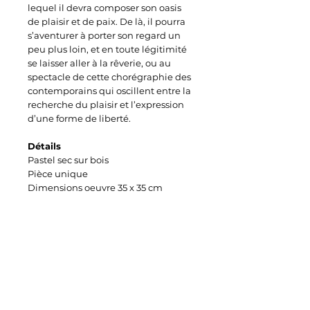
lequel il devra composer son oasis
de plaisir et de paix. De là, il pourra
s’aventurer à porter son regard un
peu plus loin, et en toute légitimité
se laisser aller à la rêverie, ou au
spectacle de cette chorégraphie des
contemporains qui oscillent entre la
recherche du plaisir et l’expression
d’une forme de liberté.
Détails
Pastel sec sur bois
Pièce unique
Dimensions oeuvre 35 x 35 cm
Cadre bois gris sous verre
Signature verso de l'oeuvre
Certificat d'authenticité signé
Livraison
Enlèvement à l'atelier
Livraison avec frais à charge du
destinataire