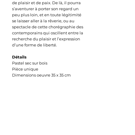
de plaisir et de paix. De là, il pourra
s’aventurer à porter son regard un
peu plus loin, et en toute légitimité
se laisser aller à la rêverie, ou au
spectacle de cette chorégraphie des
contemporains qui oscillent entre la
recherche du plaisir et l’expression
d’une forme de liberté.
Détails
Pastel sec sur bois
Pièce unique
Dimensions oeuvre 35 x 35 cm
Cadre bois gris sous verre
Signature verso de l'oeuvre
Certificat d'authenticité signé
Livraison
Enlèvement à l'atelier
Livraison avec frais à charge du
destinataire
Délai de 15 jours après la commande