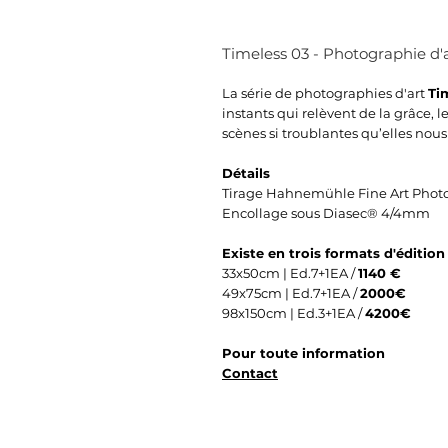
Timeless 03 - Photographie d'a
La série de photographies d'art
Ti
instants qui relèvent de la grâce,
scènes si troublantes qu’elles nou
Détails
Tirage Hahnemühle Fine Art Phot
Encollage sous Diasec® 4/4mm
Existe en trois formats d'édition
33x50cm | Ed.7+1EA /
1140 €
49x75cm | Ed.7+1EA /
2000€
98x150cm | Ed.3+1EA /
4200€
Pour toute information
Contact