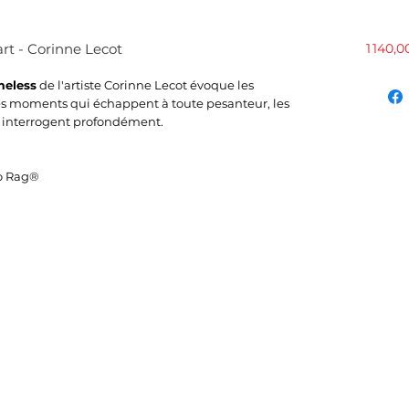
rt - Corinne Lecot
1 140,0
meless
de l'artiste Corinne Lecot évoque les
 les moments qui échappent à toute pesanteur, les
s interrogent profondément.
o Rag®