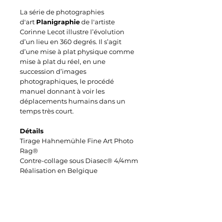
La série de photographies
d'art
Planigraphie
de l'artiste
Corinne Lecot illustre l’évolution
d’un lieu en 360 degrés. Il s’agit
d’une mise à plat physique comme
mise à plat du réel, en une
succession d’images
photographiques, le procédé
manuel donnant à voir les
déplacements humains dans un
temps très court.
Détails
Tirage Hahnemühle Fine Art Photo
Rag®
Contre-collage sous Diasec® 4/4mm
Réalisation en Belgique
Existe en un format d'édition
25x250cm | Ed.7+1EA /
3740€
Pour toute information