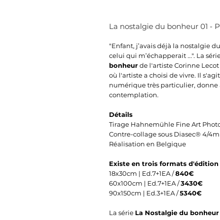
La nostalgie du bonheur 01 - P
"Enfant, j’avais déjà la nostalgie 
celui qui m’échapperait ...". La sé
bonheur
de l'artiste Corinne Lec
où l'artiste a choisi de vivre. Il s'
numérique très particulier, donne à 
contemplation.
Détails
Tirage Hahnemühle Fine Art Phot
Contre-collage sous Diasec® 4/4
Réalisation en Belgique
Existe en trois formats d'édition
18x30cm | Ed.7+1EA /
840€
60x100cm | Ed.7+1EA /
3430€
90x150cm | Ed.3+1EA /
5340€
La série
La Nostalgie du bonheur