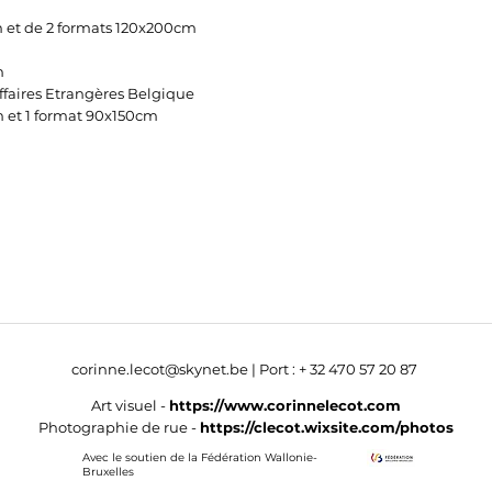
m et de 2 formats 120x200cm
m
Affaires Etrangères Belgique
m et 1 format 90x150cm
corinne.lecot@skynet.be
| Port :
+ 32 470 57 20 87
Art visuel -
https://www.corinnelecot.com
Photographie de rue -
https://clecot.wixsite.com/photos
Avec le soutien de la Fédération Wallonie-
Bruxelles