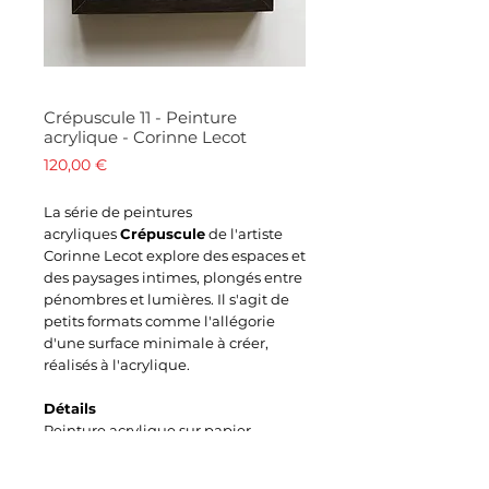
Crépuscule 11 - Peinture
acrylique - Corinne Lecot
Prix
120,00 €
La série de peintures
acryliques
Crépuscule
de l'artiste
Corinne Lecot explore des espaces et
des paysages intimes, plongés entre
pénombres et lumières. Il s'agit de
petits formats comme l'allégorie
d'une surface minimale à créer,
réalisés à l'acrylique.
Détails
Peinture acrylique sur papier
Dimensions oeuvre 11 x 7 cm
Dimensions cadre 20 x x15 x 2,8 cm