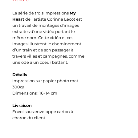
La série de trois impressions
My
Heart
de l'artiste Corinne Lecot est
un travail de montages d'images
extraites d’une vidéo portant le
même nom. Cette vidéo et ces
images illustrent le cheminement
d’un train et de son passager à
travers villes et campagnes, comme
une ode à un coeur battant.
Détails
Impression sur papier photo mat
300gr
Dimensions : 16×14 cm
Livraison
Envoi sous enveloppe carton à
charge du client
Délai de 2 à 3 jours en
Belgique après la commande