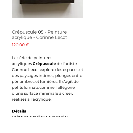
Crépuscule 05 - Peinture
acrylique - Corinne Lecot
Prix
120,00 €
La série de peintures
acryliques
Crépuscule
de l'artiste
Corinne Lecot explore des espaces et
des paysages intimes, plongés entre
pénombres et lumières. Il s'agit de
petits formats comme l'allégorie
d'une surface minimale à créer,
réalisés à l'acrylique.
Détails
Peinture acrylique sur papier
Dimensions oeuvre 11 x 7 cm
Dimensions cadre 20 x x15 x 2,8 cm